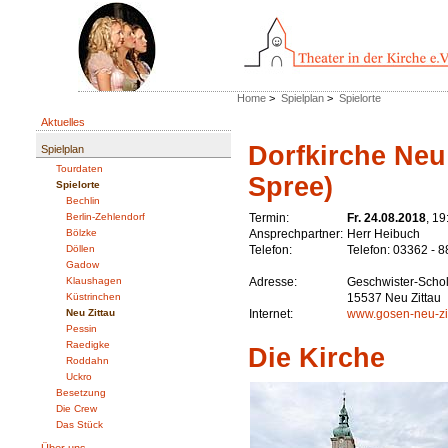
Home
>
Spielplan
>
Spielorte
Aktuelles
Dorfkirche Neu 
Spielplan
Tourdaten
Spree)
Spielorte
Bechlin
Berlin-Zehlendorf
Termin:
Fr. 24.08.2018
, 19
Bölzke
Ansprechpartner:
Herr Heibuch
Döllen
Telefon:
Telefon: 03362 - 
Gadow
Klaushagen
Adresse:
Geschwister-Schol
Küstrinchen
15537 Neu Zittau
Neu Zittau
Internet:
www.gosen-neu-zit
Pessin
Raedigke
Die Kirche
Roddahn
Uckro
Besetzung
Die Crew
Das Stück